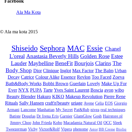
Facebook
Ala Ma Kota
© Ala ma kota 2015
Shiseido
Sephora
MAC
Essie
Chanel
L'oreal
Anastasia Beverly Hills
Golden Rose
Estee
Lauder
Maybelline
BeneFit
Bourjois
Clarins
The
Body Shop
Dior
Clinique
Inglot
Max Factor
The Balm
Urban
Decay
Catrice
Colour Alike
Essence
Revlon
Too Faced
Zoeva
Bath&Body Works
Bobbi Brown
Guerlain
Lovely
Make Up For
Ever
NYX
PUPA
Tarte
Yves Saint Laurent
Boscia
avon
wibo
Beauty Blender
Hakuro
KIKO
Makeup Revolution
Pierre Rene
Rituals
Sally Hansen
craft'n'beauty
uriage
Avene
Celia
EOS
Giorgio
Armani
Lancome
Manhattan
My Secret
Pat&Rub
nivea
real techniques
Batiste
Douglas
Dr Irena Eris
Garnier
GlamGlow
Gosh
Hairstore.pl
Jimmy Choo
John Frieda
Kobo
Macadamia Natural Oil
OCC
Sleek
Tweezerman
Vichy
Victor&Rolf
Vipera
phenome
Astor
BB Creme
Bioliq