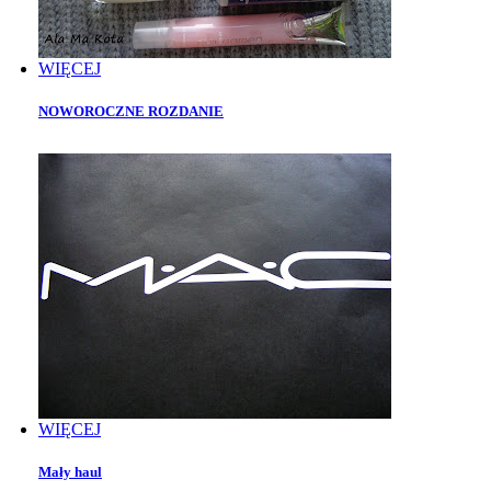
WIĘCEJ
NOWOROCZNE ROZDANIE
WIĘCEJ
Mały haul