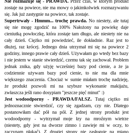
Nie rozmazuje się - PRAWDA.
Przez czas, w którym produkt
zostaje na powiece, nie ma mowy o jakimkolwiek rozmazywaniu
się. Jak już zastygnie na powiece, tak zostaje.
Supertrwały - Hmmm... trochę prawda.
No niestety, ale tutaj
się nie mogę zgodzić na 100% Nałożony na powiekę daje
cieniutką powłoczkę, która zostaje tam długo, ale niestety nie na
cały dzień. Ciężko mi powiedzieć, ile dokładnie. Raz jest to
dłużej, raz krócej. Jednego dnia utrzymał mi się na powiece 2
godziny, innego prawie cały dzień. Używałam go wtedy bez bazy
i nie jestem w stanie stwierdzić, czemu tak się zachował. Problem
jednak znika, gdy użyję wcześniej bazy pod cienie, a że ja
codziennie używam bazy pod cienie, to nie ma dla mnie
większego znaczenia. Chociaż w sumie miałam trochę nadzieję,
że produkt pozwoli mi na szybsze wykonanie makijażu,
zwłaszcza jeśli rano dosypiam "jeszcze pięć minut" :)
Jest wodoodporny - PRAWDA/FAŁSZ.
Tutaj ciężko mi
jednoznacznie stwierdzić, czy się zgadzam, czy nie. Dlatego
postanowiłam dać pół na pół. Z jednej strony produkt jest
wodoodporny - wytrzymał moje łzy na mroźnym wietrze
(niestety, gdy jest na dworze zimno i zawieje mi w oczy, to
zaczynam płakać). Z drugiej strony nie zasługuje na miano