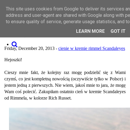
Toggle navigation
This site uses cookies from Google to deliver its services and
SZUKAJ
MAKIJAŻ
address and user-agent are shared with Google along with p
PIELĘGNACJA
to ensure quality of service, generate usage statistics, and 
O MNIE
WSPÓŁPRACA
LEARN MORE
GOT IT
SCANDALiczna NOWOŚĆ Rimmel
KONTAKT
Friday, December 20, 2013 -
cienie w kremie
rimmel
Scandaleyes
Hejoszki!
Cieszy mnie fakt, że kolejny raz mogę podzielić się z Wami
czymś, co jest kompletną nowością (oczywiście tylko w Polsce) i
jestem jedną z pierwszych. Nie wiem, jakoś mnie to jara, że mogę
Wam coś polecić. Zakupiłam ostatnio cień w kremie Scandaleyes
od Rimmela, w kolorze Rich Russet.