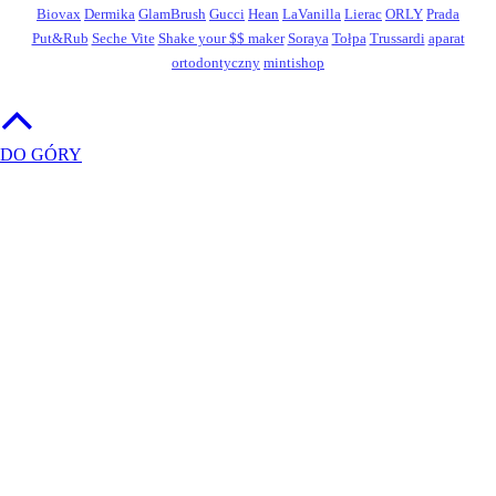
Biovax
Dermika
GlamBrush
Gucci
Hean
LaVanilla
Lierac
ORLY
Prada
Put&Rub
Seche Vite
Shake your $$ maker
Soraya
Tołpa
Trussardi
aparat
ortodontyczny
mintishop
DO GÓRY