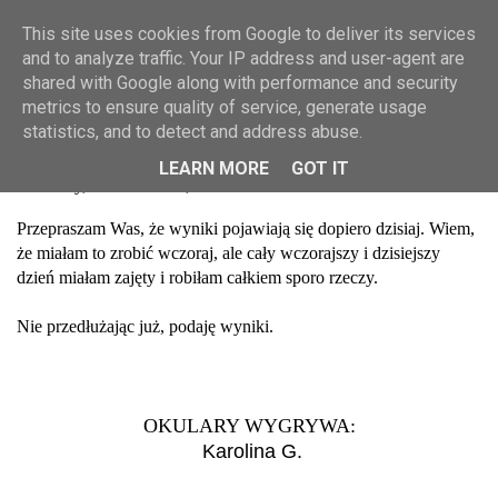
Toggle navigation
This site uses cookies from Google to deliver its services
SZUKAJ
MAKIJAŻ
and to analyze traffic. Your IP address and user-agent are
PIELĘGNACJA
shared with Google along with performance and security
O MNIE
metrics to ensure quality of service, generate usage
WSPÓŁPRACA
Wyniki rozdania z Firmoo
statistics, and to detect and address abuse.
KONTAKT
LEARN MORE
GOT IT
Thursday, December 19, 2013
Przepraszam Was, że wyniki pojawiają się dopiero dzisiaj. Wiem,
że miałam to zrobić wczoraj, ale cały wczorajszy i dzisiejszy
dzień miałam zajęty i robiłam całkiem sporo rzeczy.
Nie przedłużając już, podaję wyniki.
OKULARY WYGRYWA:
Karolina G.