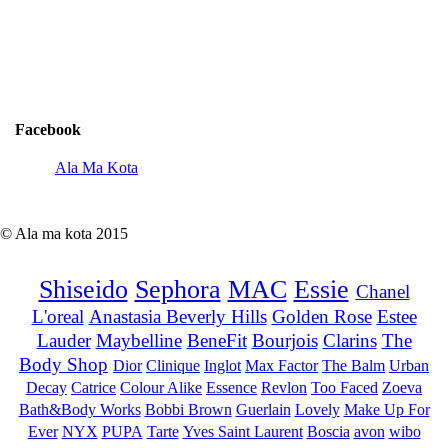
Facebook
Ala Ma Kota
© Ala ma kota 2015
Shiseido
Sephora
MAC
Essie
Chanel
L'oreal
Anastasia Beverly Hills
Golden Rose
Estee
Lauder
Maybelline
BeneFit
Bourjois
Clarins
The
Body Shop
Dior
Clinique
Inglot
Max Factor
The Balm
Urban
Decay
Catrice
Colour Alike
Essence
Revlon
Too Faced
Zoeva
Bath&Body Works
Bobbi Brown
Guerlain
Lovely
Make Up For
Ever
NYX
PUPA
Tarte
Yves Saint Laurent
Boscia
avon
wibo