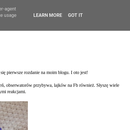
er-agent
te usage
LEARN MORE
GOT IT
ię pierwsze rozdanie na moim blogu. I oto jest!
eń, obserwatorów przybywa, lajków na Fb również. Słyszę wiele
ymi reakcjami.