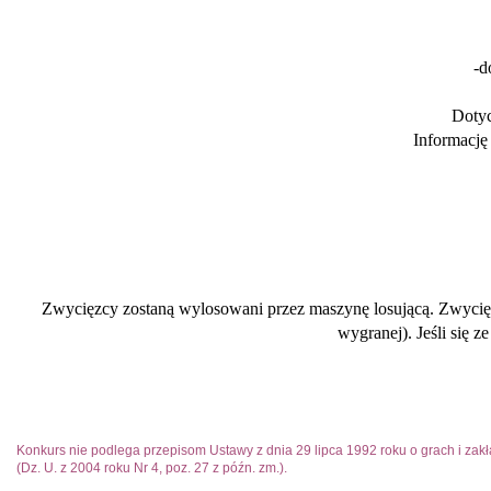
-d
Dotyc
Informację
Zwycięzcy zostaną wylosowani przez maszynę losującą. Zwycięzc
wygranej). Jeśli się 
Konkurs nie podlega przepisom Ustawy z dnia 29 lipca 1992 roku o grach i z
(Dz. U. z 2004 roku Nr 4, poz. 27 z późn. zm.).