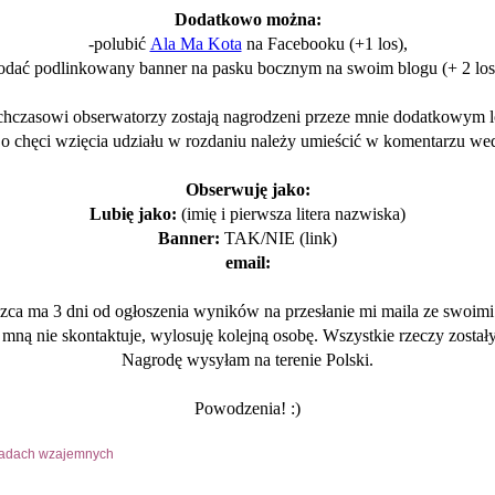
Dodatkowo można:
-polubić
Ala Ma Kota
na Facebooku (+1 los),
odać podlinkowany banner na pasku bocznym na swoim blogu (+ 2 los
hczasowi obserwatorzy zostają nagrodzeni przeze mnie dodatkowym 
 o chęci wzięcia udziału w rozdaniu należy umieścić w komentarzu we
Obserwuję jako:
Lubię jako:
(imię i pierwsza litera nazwiska)
Banner:
TAK/NIE (link)
email:
a ma 3 dni od ogłoszenia wyników na przesłanie mi maila ze swoimi 
ze mną nie skontaktuje, wylosuję kolejną osobę. Wszystkie rzeczy został
Nagrodę wysyłam na terenie Polski.
Powodzenia! :)
akładach wzajemnych