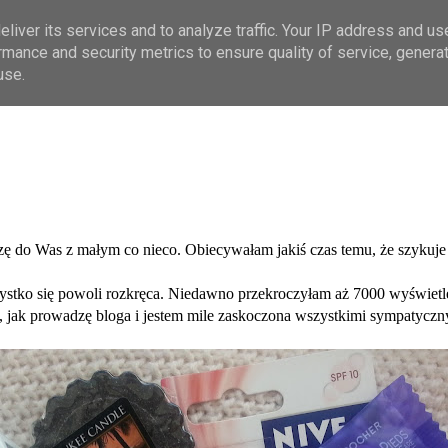
liver its services and to analyze traffic. Your IP address and us
rmance and security metrics to ensure quality of service, genera
use.
ę do Was z małym co nieco. Obiecywałam jakiś czas temu, że szykuje s
zystko się powoli rozkręca. Niedawno przekroczyłam aż 7000 wyświetl
, jak prowadzę bloga i jestem mile zaskoczona wszystkimi sympatyczn