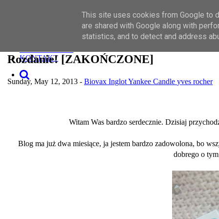
Toggle navigation
This site uses cookies from Google to de
SZUKAJ
MAKIJAŻ
are shared with Google along with perfo
PIELĘGNACJA
statistics, and to detect and address ab
O MNIE
WSPÓŁPRACA
Rozdanie! [ZAKOŃCZONE]
KONTAKT
Sunday, May 12, 2013 -
Biovax
Inglot
Yankee Candle
yves rocher
Witam Was bardzo serdecznie. Dzisiaj przychodz
Blog ma już dwa miesiące, ja jestem bardzo zadowolona, bo ws
dobrego o tym