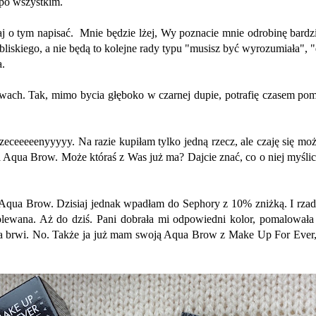
 po wszystkim.
j o tym napisać. Mnie będzie lżej, Wy poznacie mnie odrobinę bardzi
iskiego, a nie będą to kolejne rady typu "musisz być wyrozumiała", "d
a.
awach. Tak, mimo bycia głęboko w czarnej dupie, potrafię czasem po
ceeeeenyyyyy. Na razie kupiłam tylko jedną rzecz, ale czaję się moż
a Aqua Brow. Może któraś z Was już ma? Dajcie znać, co o niej myślic
 Aqua Brow. Dzisiaj jednak wpadłam do Sephory z 10% zniżką. I rza
ie olewana. Aż do dziś. Pani dobrała mi odpowiedni kolor, pomalował
ia brwi. No. Także ja już mam swoją Aqua Brow z Make Up For Ever, 