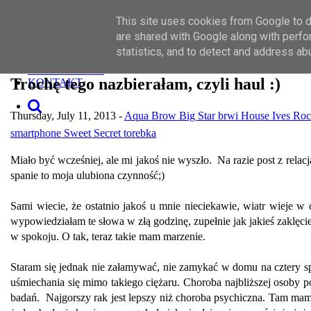
Toggle navigation
This site uses cookies from Google to de
SZUKAJ
MAKIJAŻ
are shared with Google along with perfo
PIELĘGNACJA
statistics, and to detect and address ab
O MNIE
WSPÓŁPRACA
Trochę tego nazbierałam, czyli haul :)
KONTAKT
Thursday, July 11, 2013 -
Aqua Brow
Big Star
brwi
House
Ives Ro
smartphone
Sweet Secret
torebka
Miało być wcześniej, ale mi jakoś nie wyszło. Na razie post z relac
spanie to moja ulubiona czynność;)
Sami wiecie, że ostatnio jakoś u mnie nieciekawie, wiatr wieje w 
wypowiedziałam te słowa w złą godzinę, zupełnie jak jakieś zaklęci
w spokoju. O tak, teraz takie mam marzenie.
Staram się jednak nie załamywać, nie zamykać w domu na cztery sp
uśmiechania się mimo takiego ciężaru. Choroba najbliższej osoby
badań. Najgorszy rak jest lepszy niż choroba psychiczna. Tam mam w