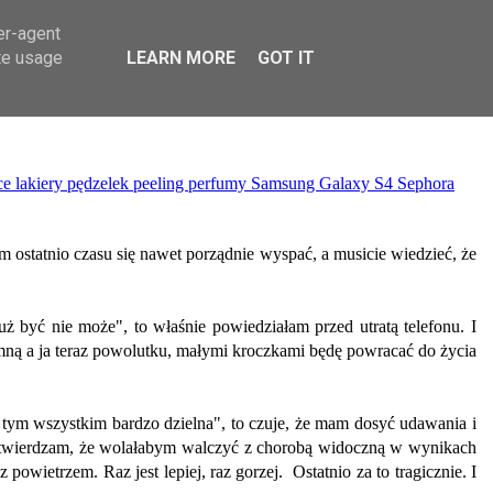
er-agent
te usage
LEARN MORE
GOT IT
e lakiery
pędzelek
peeling
perfumy
Samsung Galaxy S4
Sephora
am ostatnio czasu się nawet porządnie wyspać, a musicie wiedzieć, że
uż być nie może", to właśnie powiedziałam przed utratą telefonu. I
a mną a ja teraz powolutku, małymi kroczkami będę powracać do życia
 tym wszystkim bardzo dzielna", to czuje, że mam dosyć udawania i
ą stwierdzam, że wolałabym walczyć z chorobą widoczną w wynikach
wietrzem. Raz jest lepiej, raz gorzej. Ostatnio za to tragicznie. I