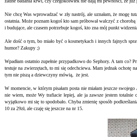
żadne badania krwi, czy czegokolwiek nie dają mi pewności, że już
Nie chcę Was wprowadzać w zły nastrój, ale uznałam, że mogę tuta
ostatnia. Może poznam kogoś kto sam próbował walczyć z chorobą bl
i budujące, ale czasem potrzebuje kogoś, kto zna mój punkt widzeni
Ale dość o tym, bo miało być o kosmetykach i innych fajnych spr
humor? Zakupy ;)
Wpadłam ostatnio zupełnie przypadkowo do Sephory. A tam co? Prze
testuje na zwierzętach, to mi się odechciewa. Mam jednak ochotę n
tym nie piszą a dziewczyny mówią, że jest.
W momencie, w którym pisałam posta nie miałam jeszcze swojego
nie wiem, może Wy trafiacie lepiej, ale ja zawsze jestem totaln
wyjątkowo mi się to spodobało. Chyba zmienię sposób podkreślan
10 za 29zł, ale czaję się jeszcze na nr 15.