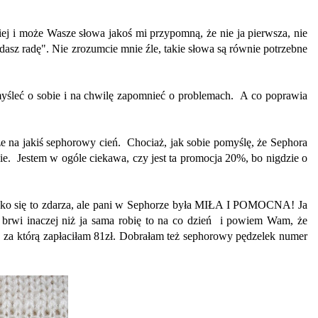
ej i może Wasze słowa jakoś mi przypomną, że nie ja pierwsza, nie
asz radę". Nie zrozumcie mnie źle, takie słowa są równie potrzebne
myśleć o sobie i na chwilę zapomnieć o problemach. A co poprawia
e na jakiś sephorowy cień. Chociaż, jak sobie pomyślę, że Sephora
ie. Jestem w ogóle ciekawa, czy jest ta promocja 20%, bo nigdzie o
dko się to zdarza, ale pani w Sephorze była MIŁA I POMOCNA! Ja
a brwi inaczej niż ja sama robię to na co dzień i powiem Wam, że
za którą zapłaciłam 81zł. Dobrałam też sephorowy pędzelek numer