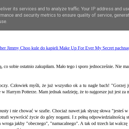
liver its services and to analyze traffic. Your IP address and us
rmance and security metrics to ensure quality of service, genera
use.
cher
Jimmy Choo
kule do kąpieli
Make Up For Ever
My Secret
pachnąc
ją, co sobie ostatnio zakupiłam. Mało tego i sporo jednocześnie. Nie m
oczy. Człowiek myśli, że już wszystko ok a tu nagle bach! "Gorzej j
e w Harrym Potterze. Mam jednak nadzieję, że to najgorsze już jest z
usty i nie chować w szafie. Chociaż nawet jak słyszę słowa "jesteś w
 potrafi wywrócić życie do góry nogami. I z pełną odpowiedzialności
roga jakby "obecnego", "namacalnego". A tak od trzech lat walczę z po