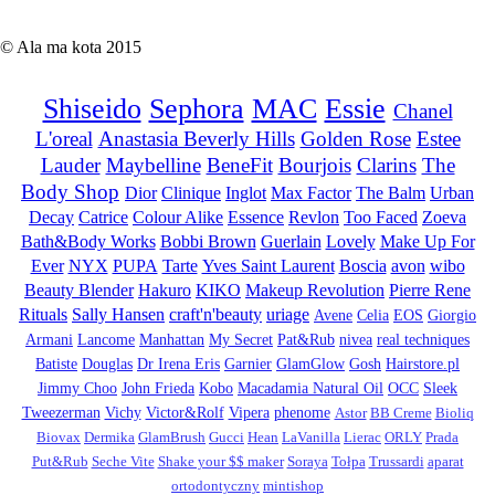
© Ala ma kota 2015
Shiseido
Sephora
MAC
Essie
Chanel
L'oreal
Anastasia Beverly Hills
Golden Rose
Estee
Lauder
Maybelline
BeneFit
Bourjois
Clarins
The
Body Shop
Dior
Clinique
Inglot
Max Factor
The Balm
Urban
Decay
Catrice
Colour Alike
Essence
Revlon
Too Faced
Zoeva
Bath&Body Works
Bobbi Brown
Guerlain
Lovely
Make Up For
Ever
NYX
PUPA
Tarte
Yves Saint Laurent
Boscia
avon
wibo
Beauty Blender
Hakuro
KIKO
Makeup Revolution
Pierre Rene
Rituals
Sally Hansen
craft'n'beauty
uriage
Avene
Celia
EOS
Giorgio
Armani
Lancome
Manhattan
My Secret
Pat&Rub
nivea
real techniques
Batiste
Douglas
Dr Irena Eris
Garnier
GlamGlow
Gosh
Hairstore.pl
Jimmy Choo
John Frieda
Kobo
Macadamia Natural Oil
OCC
Sleek
Tweezerman
Vichy
Victor&Rolf
Vipera
phenome
Astor
BB Creme
Bioliq
Biovax
Dermika
GlamBrush
Gucci
Hean
LaVanilla
Lierac
ORLY
Prada
Put&Rub
Seche Vite
Shake your $$ maker
Soraya
Tołpa
Trussardi
aparat
ortodontyczny
mintishop