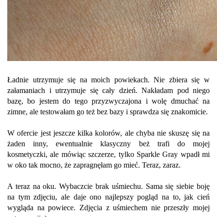
Ładnie utrzymuje się na moich powiekach. Nie zbiera się w
załamaniach i utrzymuje się cały dzień. Nakładam pod niego
bazę, bo jestem do tego przyzwyczajona i wolę dmuchać na
zimne, ale testowałam go też bez bazy i sprawdza się znakomicie.
W ofercie jest jeszcze kilka kolorów, ale chyba nie skuszę się na
żaden inny, ewentualnie klasyczny beż trafi do mojej
kosmetyczki, ale mówiąc szczerze, tylko Sparkle Gray wpadł mi
w oko tak mocno, że zapragnęłam go mieć. Teraz, zaraz.
A teraz na oku. Wybaczcie brak uśmiechu. Sama się siebie boję
na tym zdjęciu, ale daje ono najlepszy pogląd na to, jak cień
wygląda na powiece. Zdjęcia z uśmiechem nie przeszły mojej