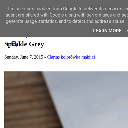
Toggle navigation
This site uses cookies from Google to deliver its services and
SZUKAJ
MAKIJAŻ
agent are shared with Google along with performance and secu
PIELĘGNACJA
generate usage statistics, and to detect and address abuse.
O MNIE
WSPÓŁPRACA
LEARN MORE
Clarins, Ombre Matte w kolorze
KONTAKT
Sprakle Grey
Sunday, June 7, 2015 -
Clarins
kolorówka
makijaż