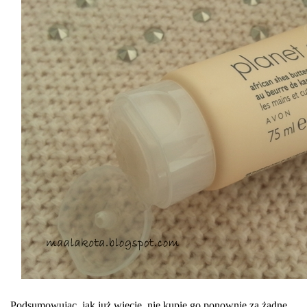
Podsumowując, jak już wiecie, nie kupię go ponownie za żadne