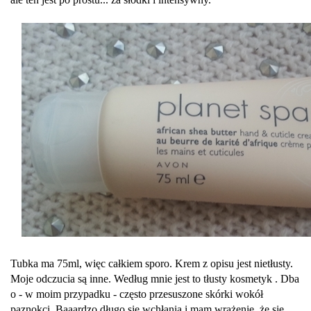
Tubka ma 75ml, więc całkiem sporo. Krem z opisu jest nietłusty.
Moje odczucia są inne. Według mnie jest to tłusty kosmetyk . Dba
o - w moim przypadku - często przesuszone skórki wokół
paznokci. Baaardzo długo się wchłania i mam wrażenie, że się