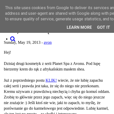
Toggle navigation
This site uses cookies from Google to deliver its services and
SZUKAJ
MAKIJAŻ
address and user-agent are shared with Google along with p
PIELĘGNACJA
to ensure quality of service, generate usage statistics, and 
O MNIE
WSPÓŁPRACA
LEARN MORE
GOT IT
Avon, krem do rąk
KONTAKT
Sunday, May 19, 2013 -
avon
Hej!
Dzisiaj drugi kosmetyk z serii Planet Spa z Avonu. Pod lupę
bierzemy krem do rąk z afrykańskim masłem shea.
Już z poprzedniego postu
KLIK!
wiecie, że nie lubię zapachu
całej serii i prawda jest taka, że się do niego nie przekonam.
Kremu używam z prawdziwą niechęcią i chyba go komuś oddam.
Zrobię to głównie przez jego zapach, więc się do niego jeszcze
nie zrażajcie :) Jeśli ktoś nie wie, jaki to zapach, to myślę, że
porównanie go do karmelowego jest odpowiednie. Lubię karmel,
ale ten jest po prostu... za słodki i intensywny.