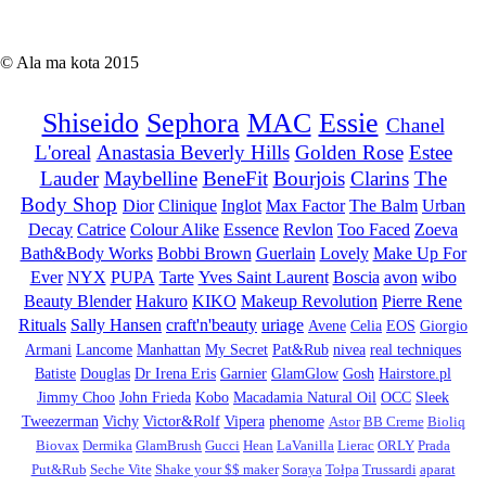
© Ala ma kota 2015
Shiseido
Sephora
MAC
Essie
Chanel
L'oreal
Anastasia Beverly Hills
Golden Rose
Estee
Lauder
Maybelline
BeneFit
Bourjois
Clarins
The
Body Shop
Dior
Clinique
Inglot
Max Factor
The Balm
Urban
Decay
Catrice
Colour Alike
Essence
Revlon
Too Faced
Zoeva
Bath&Body Works
Bobbi Brown
Guerlain
Lovely
Make Up For
Ever
NYX
PUPA
Tarte
Yves Saint Laurent
Boscia
avon
wibo
Beauty Blender
Hakuro
KIKO
Makeup Revolution
Pierre Rene
Rituals
Sally Hansen
craft'n'beauty
uriage
Avene
Celia
EOS
Giorgio
Armani
Lancome
Manhattan
My Secret
Pat&Rub
nivea
real techniques
Batiste
Douglas
Dr Irena Eris
Garnier
GlamGlow
Gosh
Hairstore.pl
Jimmy Choo
John Frieda
Kobo
Macadamia Natural Oil
OCC
Sleek
Tweezerman
Vichy
Victor&Rolf
Vipera
phenome
Astor
BB Creme
Bioliq
Biovax
Dermika
GlamBrush
Gucci
Hean
LaVanilla
Lierac
ORLY
Prada
Put&Rub
Seche Vite
Shake your $$ maker
Soraya
Tołpa
Trussardi
aparat