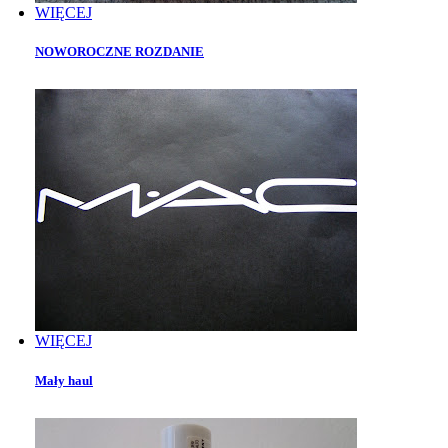
WIĘCEJ
NOWOROCZNE ROZDANIE
WIĘCEJ
Mały haul