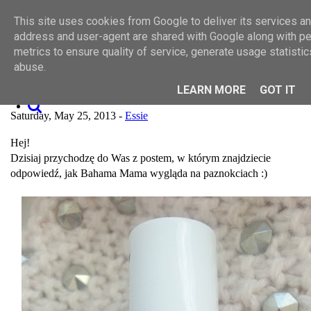
Toggle navigation
This site uses cookies from Google to deliver its services and
SZUKAJ
MAKIJAŻ
address and user-agent are shared with Google along with p
PIELĘGNACJA
metrics to ensure quality of service, generate usage statisti
O MNIE
abuse.
WSPÓŁPRACA
Bahama Mama, Essie
KONTAKT
LEARN MORE
GOT IT
Saturday, May 25, 2013 -
Essie
Hej!
Dzisiaj przychodzę do Was z postem, w którym znajdziecie
odpowiedź, jak Bahama Mama wygląda na paznokciach :)