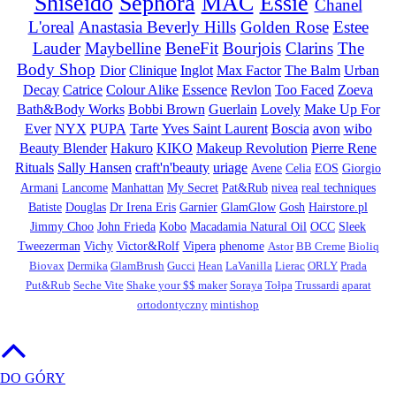
Shiseido
Sephora
MAC
Essie
Chanel
L'oreal
Anastasia Beverly Hills
Golden Rose
Estee
Lauder
Maybelline
BeneFit
Bourjois
Clarins
The
Body Shop
Dior
Clinique
Inglot
Max Factor
The Balm
Urban
Decay
Catrice
Colour Alike
Essence
Revlon
Too Faced
Zoeva
Bath&Body Works
Bobbi Brown
Guerlain
Lovely
Make Up For
Ever
NYX
PUPA
Tarte
Yves Saint Laurent
Boscia
avon
wibo
Beauty Blender
Hakuro
KIKO
Makeup Revolution
Pierre Rene
Rituals
Sally Hansen
craft'n'beauty
uriage
Avene
Celia
EOS
Giorgio
Armani
Lancome
Manhattan
My Secret
Pat&Rub
nivea
real techniques
Batiste
Douglas
Dr Irena Eris
Garnier
GlamGlow
Gosh
Hairstore.pl
Jimmy Choo
John Frieda
Kobo
Macadamia Natural Oil
OCC
Sleek
Tweezerman
Vichy
Victor&Rolf
Vipera
phenome
Astor
BB Creme
Bioliq
Biovax
Dermika
GlamBrush
Gucci
Hean
LaVanilla
Lierac
ORLY
Prada
Put&Rub
Seche Vite
Shake your $$ maker
Soraya
Tołpa
Trussardi
aparat
ortodontyczny
mintishop
DO GÓRY