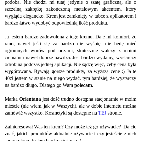
podoba. Nie chodzi mi tutaj jedynie o szatę graficzną, ale o
szczelną zakrętkę zakończoną metalowym akcentem, który
wygląda elegancko. Krem jest zamknięty w tubce z aplikatorem i
bardzo łatwo wydobyć odpowiednią ilość produktu.
Ja jestem bardzo zadowolona z tego kremu. Daje mi komfort, że
rano, nawet jeśli się za bardzo nie wyśpię, nie będę mieć
ogromnych worów pod oczami, skutecznie walczy z moimi
cieniami i nawet dobrze nawilża. Jest bardzo wydajny, wystarczy
odrobina podczas jednej aplikacji. Nie sądzę więc, żeby cena była
wygórowana. Bywają gorsze produkty, za wyższą cenę :) Ja te
40zł jestem w stanie na niego wydać, tym bardziej, że wystarczy
na bardzo długo. Dlatego go Wam
polecam
.
Marka
Orientana
jest dość trudno dostępna stacjonarnie w moim
mieście (nie wiem, jak w Waszych), ale w dobie Internetu można
zamówić wszystko. Kosmetyki są dostępne na
TEJ
stronie.
Zainteresował Was ten krem? Czy może też go używacie? Dajcie
znać, jakich produktów aktualnie używacie i czy jesteście z nich
zadowolone. Jestem bardzo ciekawa :)