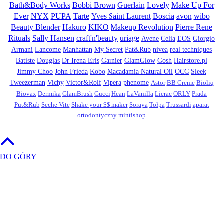
Bath&Body Works
Bobbi Brown
Guerlain
Lovely
Make Up For
Ever
NYX
PUPA
Tarte
Yves Saint Laurent
Boscia
avon
wibo
Beauty Blender
Hakuro
KIKO
Makeup Revolution
Pierre Rene
Rituals
Sally Hansen
craft'n'beauty
uriage
Avene
Celia
EOS
Giorgio
Armani
Lancome
Manhattan
My Secret
Pat&Rub
nivea
real techniques
Batiste
Douglas
Dr Irena Eris
Garnier
GlamGlow
Gosh
Hairstore.pl
Jimmy Choo
John Frieda
Kobo
Macadamia Natural Oil
OCC
Sleek
Tweezerman
Vichy
Victor&Rolf
Vipera
phenome
Astor
BB Creme
Bioliq
Biovax
Dermika
GlamBrush
Gucci
Hean
LaVanilla
Lierac
ORLY
Prada
Put&Rub
Seche Vite
Shake your $$ maker
Soraya
Tołpa
Trussardi
aparat
ortodontyczny
mintishop
DO GÓRY