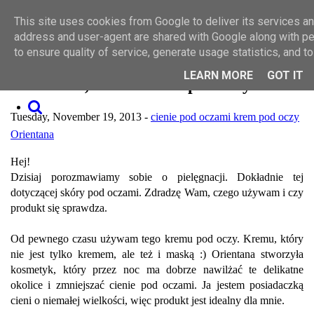
Toggle navigation
This site uses cookies from Google to deliver its services and
SZUKAJ
MAKIJAŻ
address and user-agent are shared with Google along with p
PIELĘGNACJA
to ensure quality of service, generate usage statistics, and 
O MNIE
WSPÓŁPRACA
LEARN MORE
GOT IT
Orientana, maska-krem pod oczy
KONTAKT
Tuesday, November 19, 2013 -
cienie pod oczami
krem pod oczy
Orientana
Hej!
Dzisiaj porozmawiamy sobie o pielęgnacji. Dokładnie tej
dotyczącej skóry pod oczami. Zdradzę Wam, czego używam i czy
produkt się sprawdza.
Od pewnego czasu używam tego kremu pod oczy. Kremu, który
nie jest tylko kremem, ale też i maską :) Orientana stworzyła
kosmetyk, który przez noc ma dobrze nawilżać te delikatne
okolice i zmniejszać cienie pod oczami. Ja jestem posiadaczką
cieni o niemałej wielkości, więc produkt jest idealny dla mnie.