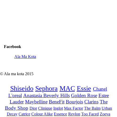
Facebook
Ala Ma Kota
© Ala ma kota 2015
Shiseido
Sephora
MAC
Essie
Chanel
L'oreal
Anastasia Beverly Hills
Golden Rose
Estee
Lauder
Maybelline
BeneFit
Bourjois
Clarins
The
Body Shop
Dior
Clinique
Inglot
Max Factor
The Balm
Urban
Decay
Catrice
Colour Alike
Essence
Revlon
Too Faced
Zoeva