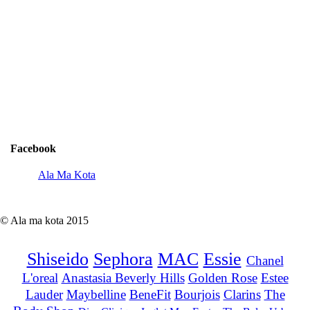
Facebook
Ala Ma Kota
© Ala ma kota 2015
Shiseido
Sephora
MAC
Essie
Chanel
L'oreal
Anastasia Beverly Hills
Golden Rose
Estee
Lauder
Maybelline
BeneFit
Bourjois
Clarins
The