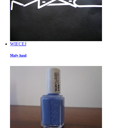
WIĘCEJ
Mały haul