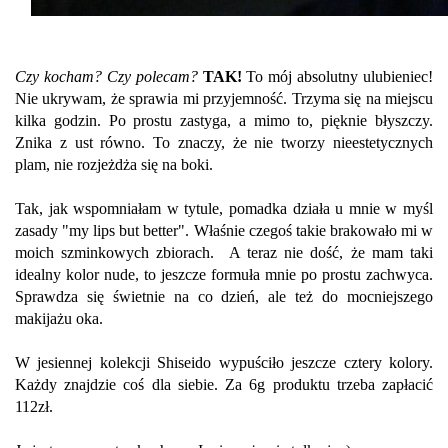
Czy kocham? Czy polecam?
TAK!
To mój absolutny ulubieniec!
Nie ukrywam, że sprawia mi przyjemność. Trzyma się na miejscu
kilka godzin. Po prostu zastyga, a mimo to, pięknie błyszczy.
Znika z ust równo. To znaczy, że nie tworzy nieestetycznych
plam, nie rozjeżdża się na boki.
Tak, jak wspomniałam w tytule, pomadka działa u mnie w myśl
zasady "my lips but better". Właśnie czegoś takie brakowało mi w
moich szminkowych zbiorach. A teraz nie dość, że mam taki
idealny kolor nude, to jeszcze formuła mnie po prostu zachwyca.
Sprawdza się świetnie na co dzień, ale też do mocniejszego
makijażu oka.
W jesiennej kolekcji Shiseido wypuściło jeszcze cztery kolory.
Każdy znajdzie coś dla siebie. Za 6g produktu trzeba zapłacić
112zł.