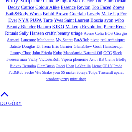
Body Shop
Dior
Clinique
Inglot
Max Factor
The Balm
Urban
Decay
Catrice
Colour Alike
Essence
Revlon
Too Faced
Zoeva
Bath&Body Works
Bobbi Brown
Guerlain
Lovely
Make Up For
Ever
NYX
PUPA
Tarte
Yves Saint Laurent
Boscia
avon
wibo
Beauty Blender
Hakuro
KIKO
Makeup Revolution
Pierre Rene
Rituals
Sally Hansen
craft'n'beauty
uriage
Avene
Celia
EOS
Giorgio
Armani
Lancome
Manhattan
My Secret
Pat&Rub
nivea
real techniques
Batiste
Douglas
Dr Irena Eris
Garnier
GlamGlow
Gosh
Hairstore.pl
Jimmy Choo
John Frieda
Kobo
Macadamia Natural Oil
OCC
Sleek
Tweezerman
Vichy
Victor&Rolf
Vipera
phenome
Astor
BB Creme
Bioliq
Biovax
Dermika
GlamBrush
Gucci
Hean
LaVanilla
Lierac
ORLY
Prada
Put&Rub
Seche Vite
Shake your $$ maker
Soraya
Tołpa
Trussardi
aparat
ortodontyczny
mintishop
DO GÓRY