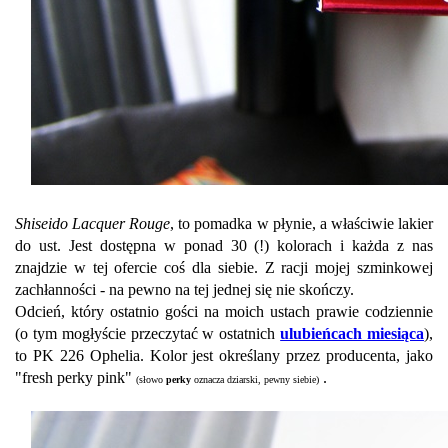
Shiseido Lacquer Rouge
, to pomadka w płynie, a właściwie lakier
do ust. Jest dostępna w ponad 30 (!) kolorach i każda z nas
znajdzie w tej ofercie coś dla siebie. Z racji mojej szminkowej
zachłanności - na pewno na tej jednej się nie skończy.
Odcień, który ostatnio gości na moich ustach prawie codziennie
(o tym mogłyście przeczytać w ostatnich
ulubieńcach miesiąca
),
to PK 226 Ophelia. Kolor jest określany przez producenta, jako
"fresh perky pink"
.
(słowo
perky
oznacza dziarski, pewny siebie)