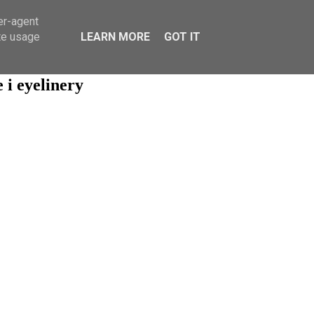
er-agent
te usage
LEARN MORE
GOT IT
 i eyelinery