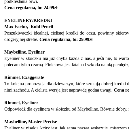
podkreślania brwi.
Cena regularna, to: 24.99zł
EYELINERY/KREDKI
Max Factor, Kohl Pencil
Poszukiwaczki idealnej, cielistej kredki do oczu, powinny skie
drogeryjnej strefie.
Cena regularna, to: 29.99zł
Maybelline, Eyeliner
Eyeliner w słoiczku ma już chyba każda z nas, a jeśli nie, to war
polecam tylko czarną. Fioletowa jest fatalna i szkoda na nią pienię
Rimmel, Exaggerate
To kolejna propozycja dla dziewczyn, które szukają dobrej kredki
nimi zachodu. A cielista wersja jest naprawdę godna uwagi.
Cena re
Rimmel, Eyeliner
Odpowiedź dla eyelinera w słoiczku od Maybelline. Równie dobry, 
Maybelline, Master Precise
Eyeliner w pisaku, który jest, jak sama nazwa wskazuje, mistrzem 