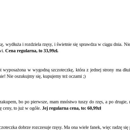
wydłuża i rozdziela rzęsy, i świetnie się sprawdza w ciągu dnia. Nie o
wi.
Cena regularna, to 33,99zł.
t wyposażona w wygodną szczoteczkę, która z jednej strony ma dłuższ
anie! Nie oszukujmy się, kupujemy też oczami ;)
 zakupem, bo po pierwsze, mam mnóstwo tuszy do rzęs, a po drugie, nig
ę ceny, to już w ogóle.
Jej regularna cena, to: 60,99zł
szczoteczka dobrze rozczesuje rzęsy. Ma ona wiele fanek, więc radzę si