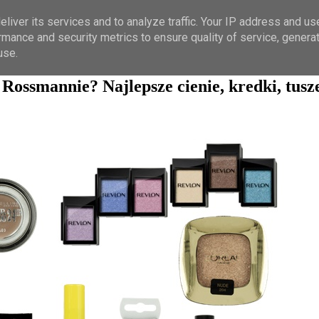
liver its services and to analyze traffic. Your IP address and us
rmance and security metrics to ensure quality of service, genera
use.
ossmannie? Najlepsze cienie, kredki, tusze