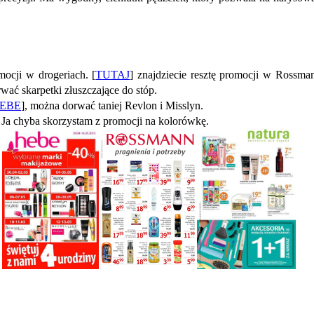
mocji w drogeriach. [
TUTAJ
] znajdziecie resztę promocji w Rossman
rwać skarpetki złuszczające do stóp.
EBE
], można dorwać taniej Revlon i Misslyn.
. Ja chyba skorzystam z promocji na kolorówkę.