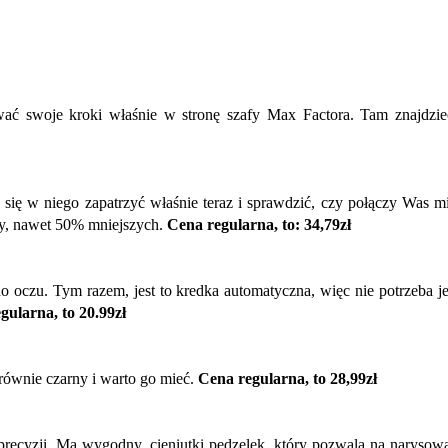
rować swoje kroki właśnie w stronę szafy Max Factora. Tam znajdzie
to się w niego zapatrzyć właśnie teraz i sprawdzić, czy połączy Was
dzy, nawet 50% mniejszych.
Cena regularna, to: 34,79zł
 do oczu. Tym razem, jest to kredka automatyczna, więc nie potrzeba 
gularna, to 20.99zł
równie czarny i warto go mieć.
Cena regularna, to 28,99zł
precyzji. Ma wygodny, cieniutki pędzelek, który pozwala na narysowa