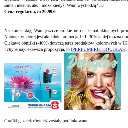
same i idealne, ale... może kiedyś! Wam wychodzą? :D
Cena regularna, to 29,99zł
Na koniec daję Wam jeszcze krótkie info na temat aktualnych pro
Naturze, w której jest aktualnie promocja 1+1. 30% taniej można do
Ciekawe obniżki (-40%) dotyczą teraz produktów kolorowych w [
H
I chyba najciekawsza propozycja, to [
PERFUMERIE DOUGLAS
]
Grafiki gazetek również zostały podlinkowane.