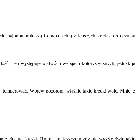
cie najpopularniejszą i chyba jedną z lepszych kredek do oczu w
 miłość. Ten występuje w dwóch wersjach kolorystycznych, jednak ja
jej temperować. Wbrew pozorom, właśnie takie kredki wolę. Mniej z
nie idealnej kreski. Hmm... mi jeszcze nigdy nie wyszły dwie takie