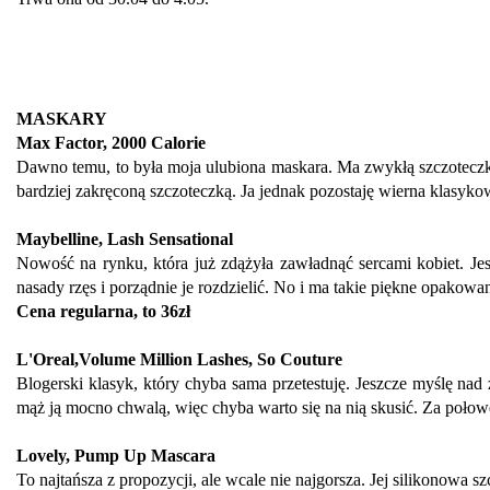
MASKARY
Max Factor, 2000 Calorie
Dawno temu, to była moja ulubiona maskara. Ma zwykłą szczoteczkę, 
bardziej zakręconą szczoteczką. Ja jednak pozostaję wierna klasyko
Maybelline, Lash Sensational
Nowość na rynku, która już zdążyła zawładnąć sercami kobiet. Jes
nasady rzęs i porządnie je rozdzielić. No i ma takie piękne opakow
Cena regularna, to 36zł
L'Oreal,Volume Million Lashes, So Couture
Blogerski klasyk, który chyba sama przetestuję. Jeszcze myślę nad
mąż ją mocno chwalą, więc chyba warto się na nią skusić. Za połow
Lovely, Pump Up Mascara
To najtańsza z propozycji, ale wcale nie najgorsza. Jej silikonowa 