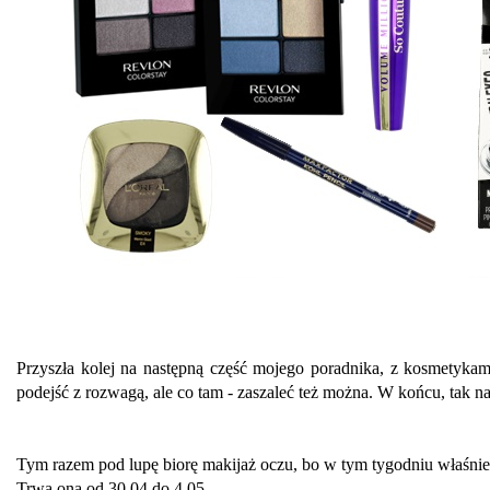
Przyszła kolej na następną część mojego poradnika, z kosmetyka
podejść z rozwagą, ale co tam - zaszaleć też można. W końcu, tak 
Tym razem pod lupę biorę makijaż oczu, bo w tym tygodniu właśnie
Trwa ona od 30.04 do 4.05.