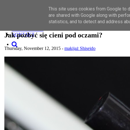
Toggle navigation
This site uses cookies from Google to de
SZUKAJ
MAKIJAŻ
are shared with Google along with perfo
PIELĘGNACJA
statistics, and to detect and address ab
O MNIE
WSPÓŁPRACA
Jak pozbyć się cieni pod oczami?
KONTAKT
Thursday, November 12, 2015 -
makijaż
Shiseido