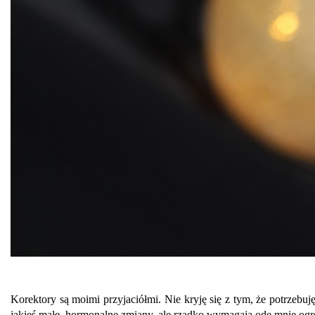
Korektory są moimi przyjaciółmi. Nie kryję się z tym, że potrzebu
jakieś małe, hormonalne zmiany, ale rzadko wymagają ode mnie ogro