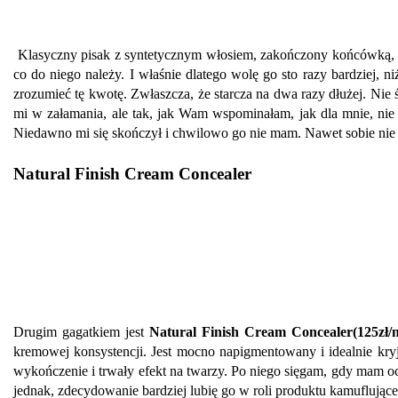
Klasyczny pisak z syntetycznym włosiem, zakończony końcówką, k
co do niego należy. I właśnie dlatego wolę go sto razy bardziej,
zrozumieć tę kwotę. Zwłaszcza, że starcza na dwa razy dłużej. Nie 
mi w załamania, ale tak, jak Wam wspominałam, jak dla mnie, nie is
Niedawno mi się skończył i chwilowo go nie mam. Nawet sobie nie w
Natural Finish Cream Concealer
Drugim gagatkiem jest
Natural Finish Cream Concealer(125zł/n
kremowej konsystencji. Jest mocno napigmentowany i idealnie kryj
wykończenie i trwały efekt na twarzy. Po niego sięgam, gdy mam oc
jednak, zdecydowanie bardziej lubię go w roli produktu kamuflując