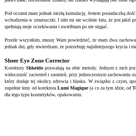
Pod oczami mam jednak niezłą kumulację. Jestem posiadaczką dość c
wchodzenia w zmarszczki. I nikt mi nie wciśnie kitu, że jest jakiś
spełniają moje oczekiwania i uwielbiam po nie sięgać.
Przede wszystkim, muszę Wam powiedzieć, że mam dwa zachowania.
jednak dni, gdy stwierdzam, że potrzebuję najsilniejszego krycia i n
Sheer Eye Zone Corrector
Korektory
Shiseido
pozwalają na obie metody. Jednym z nich jes
widoczność zacienień i zasinień, przy jednoczesnym zachowaniu natu
który dodaje tej okolicy zdrowia i blasku. W związku z czym, spo
zupełnie inny od korektora
Lumi Magique
(a co za tym idzie, od
T
dla tego typu kosmetyków, opakowaniu.