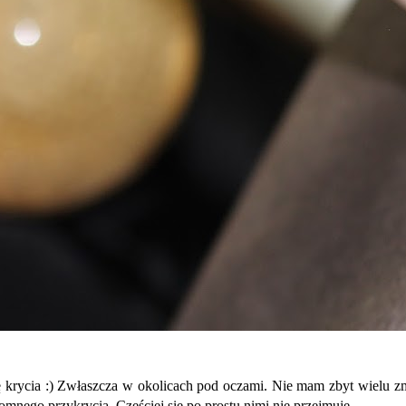
ję krycia :) Zwłaszcza w okolicach pod oczami. Nie mam zbyt wielu zmi
mnego przykrycia. Częściej się po prostu nimi nie przejmuję.