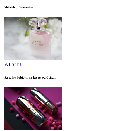
Shiseido, Eudermine
WIĘCEJ
Są takie kobiety, na które zwrócisz...