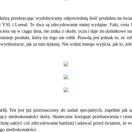
tórą przekręcając wydobywamy odpowiednią ilość produktu na świat. 
 niż YSL i Loreal. Te dwa są zdecydowanie mniej wydajne. Fakt, cena
ściera się w ciągu dnia, nie znika z okolic oczu i daje im dodatkowe
tnieje produkt, który by tego nie robił. Prawdą jest jednak to, że ro
yobrażacie, jak za nim tęsknię. Nie widzę innego wyjścia, jak to, że
r1)
. Ten jest już przeznaczony do zadań specjalnych, zupełnie jak 
ący niedoskonałości skóry. Skutecznie koryguje przebarwienia i cien
hotę zakryć coś zdecydowanie bardziej i udawać przed światem, że wc
ego niedoskonałości.