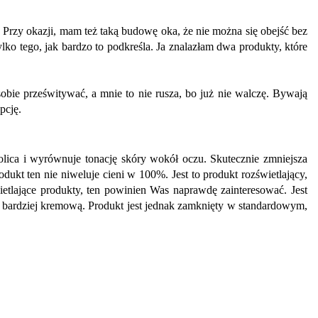
 Przy okazji, mam też taką budowę oka, że nie można się obejść bez
lko tego, jak bardzo to podkreśla. Ja znalazłam dwa produkty, które
ie prześwitywać, a mnie to nie rusza, bo już nie walczę. Bywają
pcję.
nolica i wyrównuje tonację skóry wokół oczu. Skutecznie zmniejsza
dukt ten nie niweluje cieni w 100%. Jest to produkt rozświetlający,
ietlające produkty, ten powinien Was naprawdę zainteresować. Jest
 bardziej kremową. Produkt jest jednak zamknięty w standardowym,