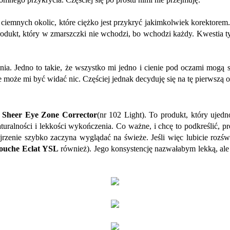
iemnych okolic, które ciężko jest przykryć jakimkolwiek korektorem.
 produkt, który w zmarszczki nie wchodzi, bo wchodzi każdy. Kwestia ty
 Jedno to takie, że wszystko mi jedno i cienie pod oczami mogą sob
ie może mi być widać nic. Częściej jednak decyduję się na tę pierwszą o
t
Sheer Eye Zone Corrector
(nr 102 Light). To produkt, który ujed
ralności i lekkości wykończenia. Co ważne, i chcę to podkreślić, pro
jrzenie szybko zaczyna wyglądać na świeże. Jeśli więc lubicie rozśw
ouche Eclat
YSL
również). Jego konsystencję nazwałabym lekką, ale