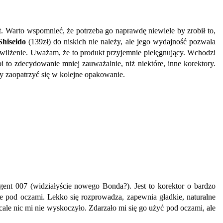
Warto wspomnieć, że potrzeba go naprawdę niewiele by zrobił to,
Shiseido
(139zł) do niskich nie należy, ale jego wydajność pozwala
 nawilżenie. Uważam, że to produkt przyjemnie pielęgnujący. Wchodzi
bi to zdecydowanie mniej zauważalnie, niż niektóre, inne korektory.
by zaopatrzyć się w kolejne opakowanie.
agent 007 (widziałyście nowego Bonda?). Jest to korektor o bardzo
ie pod oczami. Lekko się rozprowadza, zapewnia gładkie, naturalne
ale nic mi nie wyskoczyło. Zdarzało mi się go użyć pod oczami, ale