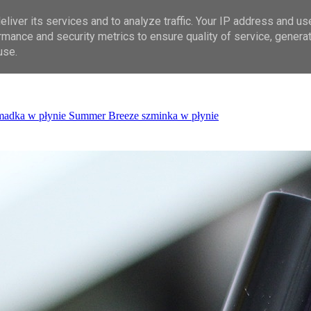
liver its services and to analyze traffic. Your IP address and us
rmance and security metrics to ensure quality of service, genera
use.
madka w płynie
Summer Breeze
szminka w płynie