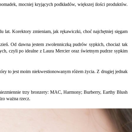
omadek, mocniej kryjących podkładów, większej ilości produktów.
u lat. Korektory zmieniam, jak rękawiczki, choć najchętniej sięgam
zień. Od dawna jestem zwolenniczką pudrów sypkich, chociaż tak
ch, czyli po idealne z Laura Mercier oraz świetnym pudrze sypkim
tóry to jest moim niekwestionowanym różem życia. Z drugiej jednak
 niezmiennie trzy bronzery: MAC, Harmony; Burberry, Earthy Blush
dzo ważna rzecz.