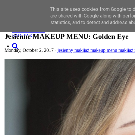
Toggle navigation
This site uses cookies from Google to de
SZUKAJ
MAKIJAŻ
are shared with Google along with perfo
PIELĘGNACJA
statistics, and to detect and address ab
O MNIE
WSPÓŁPRACA
Jesienne MAKEUP MENU: Golden Eye
KONTAKT
Monday, October 2, 2017 -
jesienny makijaż
makeup menu
makijaż