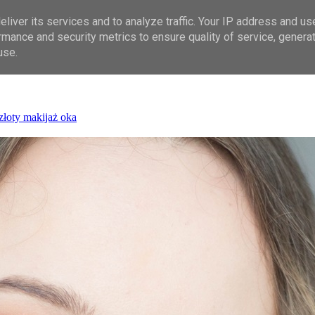
liver its services and to analyze traffic. Your IP address and us
rmance and security metrics to ensure quality of service, genera
use.
złoty makijaż oka