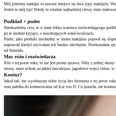
Mój jesienny makijaż to zawsze miejsce na dwa typy makijażu. W
Jesień to mój typ! Wtedy to właśnie najbardziej cieszy mnie malowani
Podkład + puder
Nieskazitelna cera, to u mnie lekka warstwa rozświetlającego podk
po te średnio kryjące, o nawilżających właściwościach.
Puder, jako produkt niezbędny w moim makijażu pojawił się dop
naprawdę kiedyś używałam ich bardzo niechętnie. Przekonałam się
od Shiseido.
Moc różu i rozświetlacza
Róż o tej porze roku, to nie jest prosta sprawa. Niby z jednej s
strony, mam ochotę na jakieś mocniejsze, jagodowe wręcz różne, w
Kontur?
Jakoś tak, nie wyobrażam sobie życia bez bronzera o tej porze r
oraz paletka do konturowania od Kat von D. Co prawda, nie konturuj