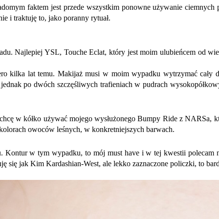
iadomym faktem jest przede wszystkim ponowne używanie ciemnych p
e i traktuję to, jako poranny rytuał.
ładu. Najlepiej YSL, Touche Eclat, który jest moim ulubieńcem od wiel
iero kilka lat temu. Makijaż musi w moim wypadku wytrzymać cały d
 jednak po dwóch szczęśliwych trafieniach w pudrach wysokopółkowy
trony chcę w kółko używać mojego wysłużonego Bumpy Ride z NARSa, k
 kolorach owoców leśnych, w konkretniejszych barwach.
oku. Kontur w tym wypadku, to mój must have i w tej kwestii polecam
ę się jak Kim Kardashian-West, ale lekko zaznaczone policzki, to bar