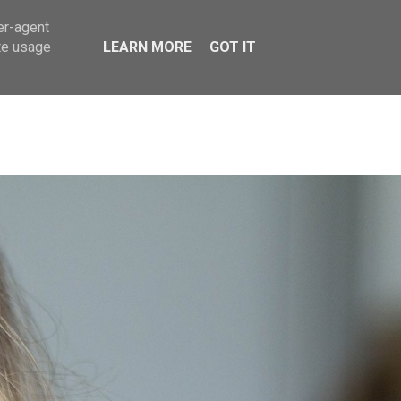
er-agent
te usage
LEARN MORE
GOT IT