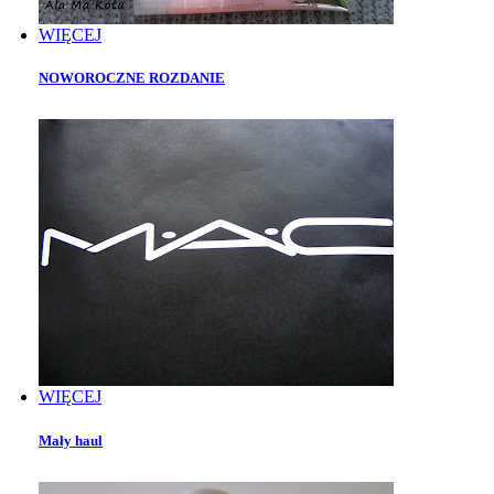
WIĘCEJ
NOWOROCZNE ROZDANIE
WIĘCEJ
Mały haul