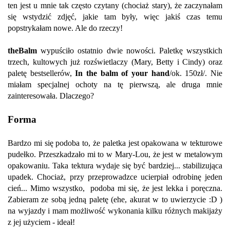
ten jest u mnie tak często czytany (chociaż stary), że zaczynałam
się wstydzić zdjęć, jakie tam były, więc jakiś czas temu
popstrykałam nowe. Ale do rzeczy!
theBalm
wypuściło ostatnio dwie nowości. Paletkę wszystkich
trzech, kultowych już rozświetlaczy (Mary, Betty i Cindy) oraz
paletę bestsellerów,
In the balm of your hand
/ok. 150zł/. Nie
miałam specjalnej ochoty na tę pierwszą, ale druga mnie
zainteresowała. Dlaczego?
Forma
Bardzo mi się podoba to, że paletka jest opakowana w tekturowe
pudełko. Przeszkadzało mi to w Mary-Lou, że jest w metalowym
opakowaniu. Taka tektura wydaje się być bardziej... stabilizująca
upadek. Chociaż, przy przeprowadzce ucierpiał odrobinę jeden
cień... Mimo wszystko, podoba mi się, że jest lekka i poręczna.
Zabieram ze sobą jedną paletę (ehe, akurat w to uwierzycie :D )
na wyjazdy i mam możliwość wykonania kilku różnych makijaży
z jej użyciem - ideał!