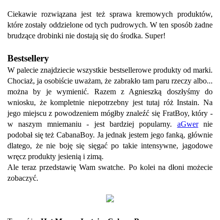
Ciekawie rozwiązana jest też sprawa kremowych produktów,
które zostały oddzielone od tych pudrowych. W ten sposób żadne
brudzące drobinki nie dostają się do środka. Super!
Bestsellery
W palecie znajdziecie wszystkie bestsellerowe produkty od marki.
Chociaż, ja osobiście uważam, że zabrakło tam paru rzeczy albo...
można by je wymienić. Razem z Agnieszką doszłyśmy do
wniosku, że kompletnie niepotrzebny jest tutaj róż Instain. Na
jego miejscu z powodzeniem mógłby znaleźć się FratBoy, który -
w naszym mniemaniu - jest bardziej popularny.
aGwer
nie
podobał się też CabanaBoy. Ja jednak jestem jego fanką, głównie
dlatego, że nie boję się sięgać po takie intensywne, jagodowe
wręcz produkty jesienią i zimą.
Ale teraz przedstawię Wam swatche. Po kolei na dłoni możecie
zobaczyć.