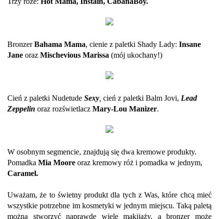
Trzy róże:
Hot Mama, Instain, CabanaBoy.
Bronzer
Bahama Mama
, cienie z paletki Shady Lady:
Insane
Jane
oraz
Mischevious Marissa
(mój ukochany!)
Cień z paletki Nudetude
Sexy
,
cień z paletki Balm Jovi,
Lead
Zeppelin
oraz rozświetlacz
Mary-Lou Manizer
.
W osobnym segmencie, znajdują się dwa kremowe produkty.
Pomadka
Mia Moore
oraz kremowy róż i pomadka w jednym,
Caramel.
Uważam, że to świetny produkt dla tych z Was, które chcą mieć
wszystkie potrzebne im kosmetyki w jednym miejscu. Taką paletą
można stworzyć naprawdę wiele makijaży, a bronzer może