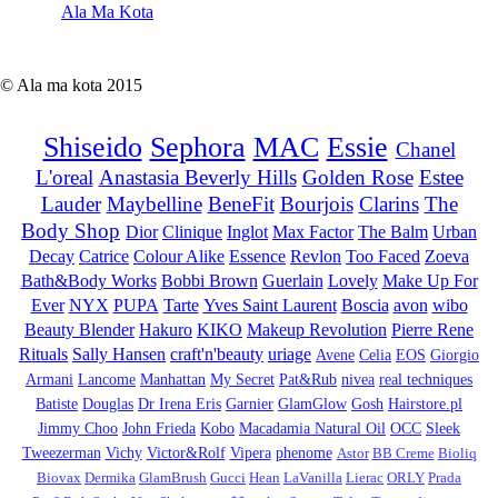
Ala Ma Kota
© Ala ma kota 2015
Shiseido
Sephora
MAC
Essie
Chanel
L'oreal
Anastasia Beverly Hills
Golden Rose
Estee
Lauder
Maybelline
BeneFit
Bourjois
Clarins
The
Body Shop
Dior
Clinique
Inglot
Max Factor
The Balm
Urban
Decay
Catrice
Colour Alike
Essence
Revlon
Too Faced
Zoeva
Bath&Body Works
Bobbi Brown
Guerlain
Lovely
Make Up For
Ever
NYX
PUPA
Tarte
Yves Saint Laurent
Boscia
avon
wibo
Beauty Blender
Hakuro
KIKO
Makeup Revolution
Pierre Rene
Rituals
Sally Hansen
craft'n'beauty
uriage
Avene
Celia
EOS
Giorgio
Armani
Lancome
Manhattan
My Secret
Pat&Rub
nivea
real techniques
Batiste
Douglas
Dr Irena Eris
Garnier
GlamGlow
Gosh
Hairstore.pl
Jimmy Choo
John Frieda
Kobo
Macadamia Natural Oil
OCC
Sleek
Tweezerman
Vichy
Victor&Rolf
Vipera
phenome
Astor
BB Creme
Bioliq
Biovax
Dermika
GlamBrush
Gucci
Hean
LaVanilla
Lierac
ORLY
Prada