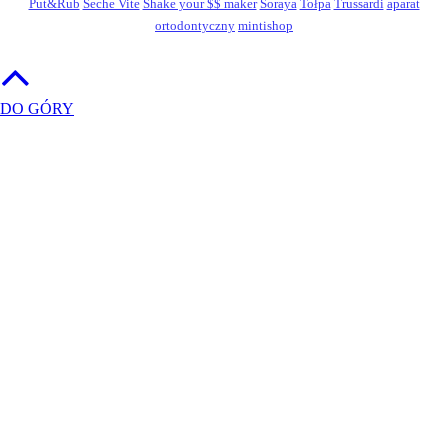
Put&Rub
Seche Vite
Shake your $$ maker
Soraya
Tołpa
Trussardi
aparat
ortodontyczny
mintishop
DO GÓRY