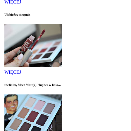
WIĘCEJ
Ulubieńcy sierpnia
WIĘCEJ
theBalm, Meet Matt(e) Hughes w kolo...