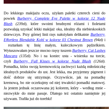
Do lekkiego makijażu oczu, użyłam paletki czterech cieni do
powiek
Burberry, Complete Eye Palette w kolorze 12 Nude
Blush
(239zł)
, które swoimi brudnymi różami i fioletami
pozwalają uzyskać lekki makijaż oka, idealny dla niebieskookich
dziewczyn. Przy górnej linii rzęs nałożyłam delikatnie
Burberry,
Effortless Blendable Kohl w kolorze 03 Chestnut Brown
(94zł)
i
roztarłam tę linię małym, kuleczkowym pędzelkiem.
Wytuszowałam jeszcze mocno rzęsy tuszem
Burberry, Cat Lashes
Mascara
(135zł)
. No i na koniec usta - wisienka na torcie,
czyli
Burberry, Full Kisses w kolorze Nude Blush
(126zł).
Pomadka, która swoją kremowością zachwyci każdą miłośniczkę
idealnych produktów do ust. Jest lekka, ma przyjemny pigment i
dość dobrze się utrzymuje. Oczywiście, jak na pomadkę
kremową, bo nie oczekujmy od niej trwałości pomadki matowej.
Ja jestem jednak oczarowana jej kolorem, który - według mnie -
niezwykle do mnie pasuje. Dlatego też ostatnio namiętnie jej
używam. Trafiła już do torebki!