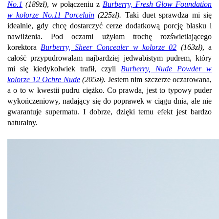
No.1
(189zł)
, w połączeniu z
Burberry, Fresh Glow Foundation
w kolorze No.11 Porcelain
(225zł).
Taki duet sprawdza mi się
idealnie, gdy chcę dostarczyć cerze dodatkową porcję blasku i
nawilżenia. Pod oczami użyłam trochę rozświetlającego
korektora
Burberry, Sheer Concealer w kolorze 02
(163zł)
, a
całość przypudrowałam najbardziej jedwabistym pudrem, który
mi się kiedykolwiek trafił, czyli
Burberry, Nude Powder w
kolorze 12 Ochre Nude
(205zł)
. Jestem nim szczerze oczarowana,
a o to w kwestii pudru ciężko. Co prawda, jest to typowy puder
wykończeniowy, nadający się do poprawek w ciągu dnia, ale nie
gwarantuje supermatu. I dobrze, dzięki temu efekt jest bardzo
naturalny.