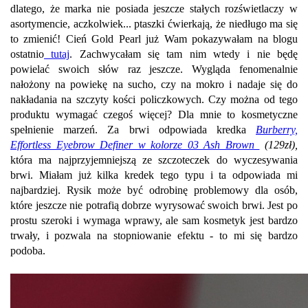
dlatego, że marka nie posiada jeszcze stałych rozświetlaczy w
asortymencie, aczkolwiek... ptaszki ćwierkają, że niedługo ma się
to zmienić! Cień Gold Pearl już Wam pokazywałam na blogu
ostatnio
tutaj
. Zachwycałam się tam nim wtedy i nie będę
powielać swoich słów raz jeszcze. Wygląda fenomenalnie
nałożony na powiekę na sucho, czy na mokro i nadaje się do
nakładania na szczyty kości policzkowych. Czy można od tego
produktu wymagać czegoś więcej? Dla mnie to kosmetyczne
spełnienie marzeń. Za brwi odpowiada kredka
Burberry,
Effortless Eyebrow Definer w kolorze 03 Ash Brown
(129zł),
która ma najprzyjemniejszą ze szczoteczek do wyczesywania
brwi. Miałam już kilka kredek tego typu i ta odpowiada mi
najbardziej. Rysik może być odrobinę problemowy dla osób,
które jeszcze nie potrafią dobrze wyrysować swoich brwi. Jest po
prostu szeroki i wymaga wprawy, ale sam kosmetyk jest bardzo
trwały, i pozwala na stopniowanie efektu - to mi się bardzo
podoba.