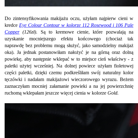
Do zintensyfikowania makijażu oczu, użyłam najpierw cieni w
kredce
Eye Colour Contour w kolorze 112 Rosewood i 106 Pale
Copper
(126zł)
. Są to kremowe cienie, które pozwalają na
uzyskanie mocniejszego efektu końcowego (chociaż tak
naprawdę bez problemu mogą służyć, jako samodzielny makijaż
oka). Ja jednak postanowiłam nałożyć je na górną oraz dolną
powiekę, aby następnie wklepać w to miejsce cień właściwy - z
paletki użytej wcześniej. Na dolnej powiece użyłam fioletowej
części paletki, dzięki czemu podkreśliłam swój naturalny kolor
tęczówki i nadałam makijażowi wieczorowego wyrazu. Beżem
zaznaczyłam mocniej załamanie powieki a na jej powierzchnię
ruchomą wklepałam jeszcze więcej cienia w kolorze
Gold.