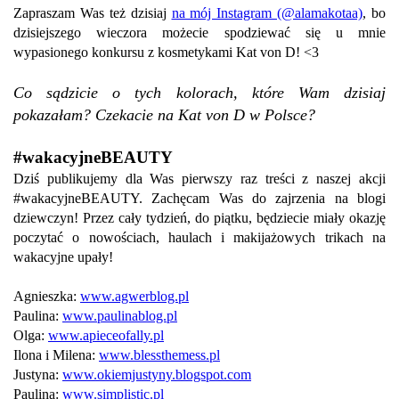
Zapraszam Was też dzisiaj
na mój Instagram (@alamakotaa)
, bo
dzisiejszego wieczora możecie spodziewać się u mnie
wypasionego konkursu z kosmetykami Kat von D! <3
Co sądzicie o tych kolorach, które Wam dzisiaj
pokazałam? Czekacie na Kat von D w Polsce?
#wakacyjneBEAUTY
Dziś publikujemy dla Was pierwszy raz treści z naszej akcji
#wakacyjneBEAUTY. Zachęcam Was do zajrzenia na blogi
dziewczyn! Przez cały tydzień, do piątku, będziecie miały okazję
poczytać o nowościach, haulach i makijażowych trikach na
wakacyjne upały!
Agnieszka:
www.agwerblog.pl
Paulina:
www.paulinablog.pl
Olga:
www.apieceofally.pl
Ilona i Milena:
www.blessthemess.pl
Justyna:
www.okiemjustyny.blogspot.com
Paulina:
www.simplistic.pl