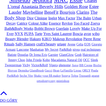
Shiseido
Sephora
MAC
Essie
Chanel
L'oreal
Anastasia Beverly Hills
Golden Rose
Estee
Lauder
Maybelline
BeneFit
Bourjois
Clarins
The
Body Shop
Dior
Clinique
Inglot
Max Factor
The Balm
Urban
Decay
Catrice
Colour Alike
Essence
Revlon
Too Faced
Zoeva
Bath&Body Works
Bobbi Brown
Guerlain
Lovely
Make Up For
Ever
NYX
PUPA
Tarte
Yves Saint Laurent
Boscia
avon
wibo
Beauty Blender
Hakuro
KIKO
Makeup Revolution
Pierre Rene
Rituals
Sally Hansen
craft'n'beauty
uriage
Avene
Celia
EOS
Giorgio
Armani
Lancome
Manhattan
My Secret
Pat&Rub
nivea
real techniques
Batiste
Douglas
Dr Irena Eris
Garnier
GlamGlow
Gosh
Hairstore.pl
Jimmy Choo
John Frieda
Kobo
Macadamia Natural Oil
OCC
Sleek
Tweezerman
Vichy
Victor&Rolf
Vipera
phenome
Astor
BB Creme
Bioliq
Biovax
Dermika
GlamBrush
Gucci
Hean
LaVanilla
Lierac
ORLY
Prada
Put&Rub
Seche Vite
Shake your $$ maker
Soraya
Tołpa
Trussardi
aparat
ortodontyczny
mintishop
DO GÓRY