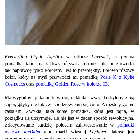
Everlasting Liquid Lipstick
w kolorze
Lovesick
, to płynna
pomadka, która ma zachwycać swoją formułą, ale mnie uwodzi
tak naprawdę tylko kolorem. Jest to przepiękny, fiołowo-różowy
kolor, który na myśl przywodzi mi pomadkę
Posie K z Kylie
Cosmetics
oraz
pomadkę Golden Rose w kolorze 03.
Ma wygodny aplikator, łatwo się nakłada i wszystko byłoby z nią
super, gdyby nie fakt, że spodziewałam się cudu. A niestety go nie
zastałam. Zwykła, taka sobie pomadka, która jest fajna, w
porządku się utrzymuje, ale nie jest w żaden sposób rewolucyjna.
Zdecydowanie bardziej polecam zainwestowanie w
pomadki
matowe
theBalm
albo marki własnej
Sephora
. Jakość jest
porównywalna, a nawet i lepsza, przy niższej cenie.