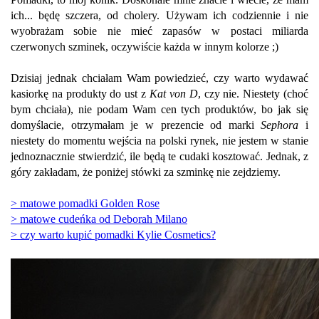
ich... będę szczera, od cholery. Używam ich codziennie i nie
wyobrażam sobie nie mieć zapasów w postaci miliarda
czerwonych szminek, oczywiście każda w innym kolorze ;)
Dzisiaj jednak chciałam Wam powiedzieć, czy warto wydawać
kasiorkę na produkty do ust z
Kat von D
, czy nie. Niestety (choć
bym chciała), nie podam Wam cen tych produktów, bo jak się
domyślacie, otrzymałam je w prezencie od marki
Sephora
i
niestety do momentu wejścia na polski rynek, nie jestem w stanie
jednoznacznie stwierdzić, ile będą te cudaki kosztować. Jednak, z
góry zakładam, że poniżej stówki za szminkę nie zejdziemy.
> matowe pomadki Golden Rose
> matowe cudeńka od Deborah Milano
> czy warto kupić pomadki Kylie Cosmetics?