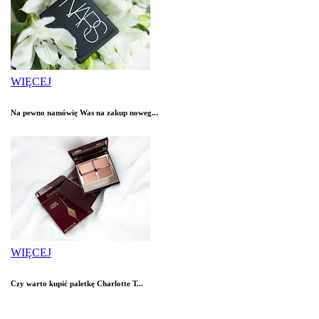
WIĘCEJ
Na pewno namówię Was na zakup noweg...
WIĘCEJ
Czy warto kupić paletkę Charlotte T...