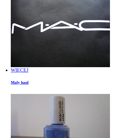
WIĘCEJ
Mały haul